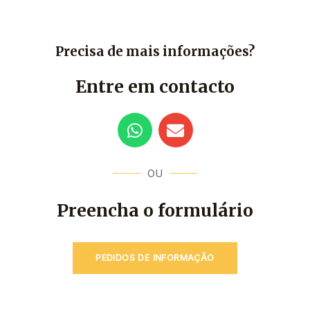
Precisa de mais informações?
Entre em contacto
W
E
h
n
a
v
t
e
OU
s
l
a
o
Preencha o formulário
p
p
p
e
PEDIDOS DE INFORMAÇÃO